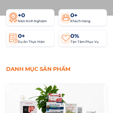
+
0
0
+
Năm Kinh Nghiệm
Khách Hàng
0
+
0
%
Dự Án Thực Hiện
Tận Tâm Phục Vụ
DANH MỤC SẢN PHẨM